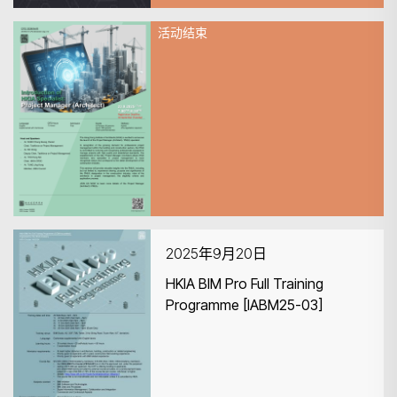
活动结束
2025年9月23日
CPD Seminar: Introduction of
HKIA Specialist: Project
Manager (Architect)
2025年9月20日
HKIA BIM Pro Full Training
Programme [IABM25-03]