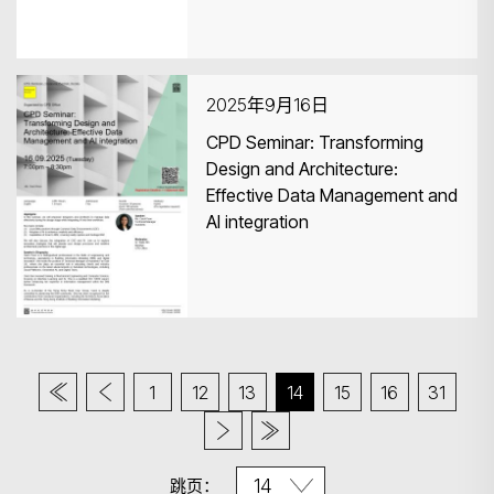
2025年9月16日
CPD Seminar: Transforming
Design and Architecture:
Effective Data Management and
AI integration
1
12
13
14
15
16
31
跳页：