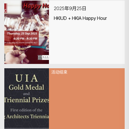
2025年9月25日
HKIUD + HKIA Happy Hour
搜寻
活动结束
2025年9月25日
2026 UIA Gold Medal and
Triennial Prizes !! Deadline:
Friday, 12 September 2025, 6:00
PM (Hong Kong Time)