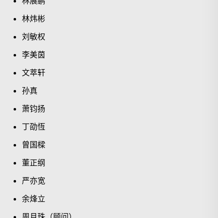
林展鹏
林炜彬
刘敏权
李美茵
文萃轩
孙真
萧钧扬
丁劭恆
曾国樑
董正纲
严亦宽
余烽立
周月珠（顾问）