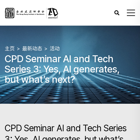
主页
最新动态
活动
CPD Seminar AI and Tech
Series 3: Yes, AI generates,
but what’s next?
CPD Seminar AI and Tech Series
3: Yes, AI generates, but what’s