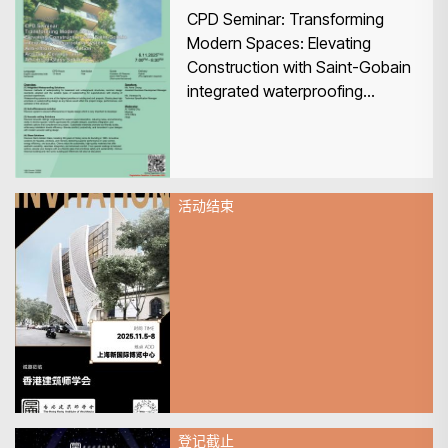
CPD Seminar: Transforming
Modern Spaces: Elevating
Construction with Saint-Gobain
integrated waterproofing
system, Anti-efflorescence
solution, Acoustic Ceilings, and
Advanced Glass Solutions
活动结束
2025年11月05日
赴约CADE 2025建筑设计博览
会-香港建筑师学会展览+专属沙
龙活动
登记截止