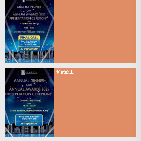
2025年10月31日
Early Bird Deadline is Extended!
登记截止
2025年10月31日
Invitation The HKIA Annual
Dinner cum Annual Awards 2025
Presentation Ceremony