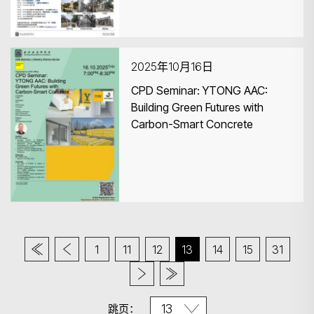
2025年10月16日
CPD Seminar: YTONG AAC:
Building Green Futures with
Carbon-Smart Concrete
1
11
12
13
14
15
31
跳页：