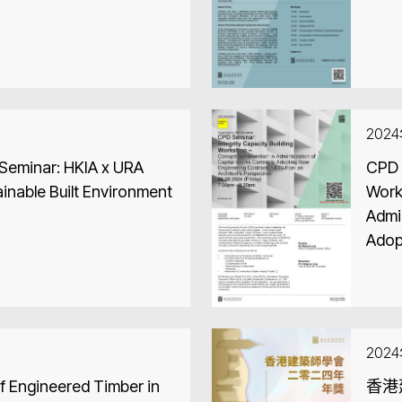
202
Seminar: HKIA x URA
CPD W
ainable Built Environment
Workshop – Cor
Admi
Adop
from
202
f Engineered Timber in
香港