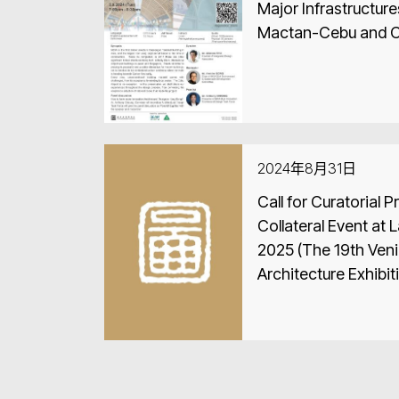
Major Infrastructures – A case st
Mactan-Cebu and Cla
2024年8月31日
Call for Curatorial 
Collateral Event at 
2025 (The 19th Veni
Architecture Exhibi
Exhibitions