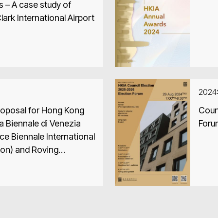
udy of
rk International Airport
202
Proposal for Hong Kong
Coun
La Biennale di Venezia
Foru
ce Biennale International
tion) and Roving