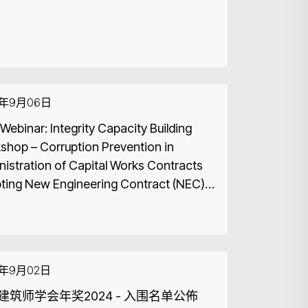
4年9月06日
ebinar: Integrity Capacity Building
ruption Prevention in
nistration of Capital Works Contracts
ting New Engineering Contract (NEC)
 an Architect’s Perspective
4年9月02日
建筑师学会年奖2024 - 入围名单公佈