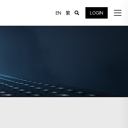
EN
繁
LOGIN