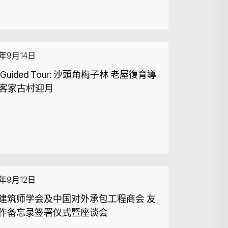
4年9月14日
 Guided Tour: 沙頭角梅子林 老屋復育導
+ 客家古村迎月
4年9月12日
搜寻
建筑师学会及中国对外承包工程商会 友
作备忘录签署仪式暨座谈会