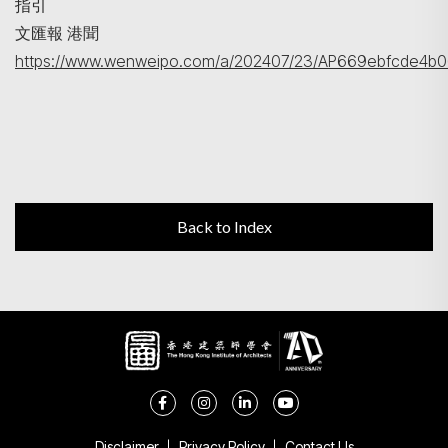
指引
文匯報 港聞
https://www.wenweipo.com/a/202407/23/AP669ebfcde4b0
Back to Index
Disclaimer
Privacy Policy
Contact Us