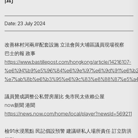
Date: 23 July 2024
改善林村河兩岸配套設施 立法會與大埔區議員現場視察
巴士的報 政事
https://www.bastillepost.com/hongkong/article/14216107-
%e6%94%b9%e5%96%84%e6%9e%97%e6%9d%91%e6%b2
%e7%ab%8b%e6%b3%95%e6%9c%83%e8%88%87%e5%a4
Search
議員贊成調整公私營房屋比 免市民太依賴公屋
now新聞 港聞
https://news.now.com/home/local/player?newsId=569211
檢91水浸黑點 民記倡設預警 建議研私人場所責任 訂立防洪