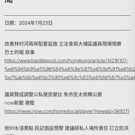
日期：2024年7月23日
改善林村河兩岸配套設施 立法會與大埔區議員現場視察
巴士的報 政事
https://www.bastillepost.com/hongkong/article/14216107-
%e6%94%b9%e5%96%84%e6%9e%97%e6%9d%91%e6%b2
%e7%ab%8b%e6%b3%95%e6%9c%83%e8%88%87%e5%a4
搜寻
議員贊成調整公私營房屋比 免市民太依賴公屋
now新聞 港聞
https://news.now.com/home/local/player?newsId=569211
檢91水浸黑點 民記倡設預警 建議研私人場所責任 訂立防洪