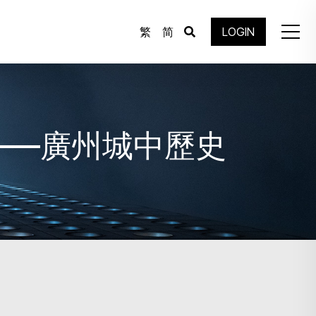
繁
简
LOGIN
——廣州城中歷史