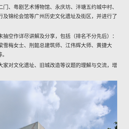
二门、粤剧艺术博物馆、永庆坊、泮塘五约城中村、
行及锦纶会馆等广州历史文化遗址及街区，并进行了
末抽空作详尽讲解及分享，包括（排名不分先后）：
梁雪梅女士、刑懿总建筑师、江伟辉大师、黄捷大
等。
大家对文化遗址、旧城改造等议题的理解与交流，增