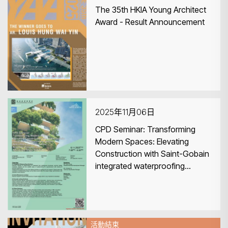
The 35th HKIA Young Architect
Award - Result Announcement
2025年11月06日
CPD Seminar: Transforming
Modern Spaces: Elevating
Construction with Saint-Gobain
integrated waterproofing
system, Anti-efflorescence
solution, Acoustic Ceilings, and
Advanced Glass Solutions
活動結束