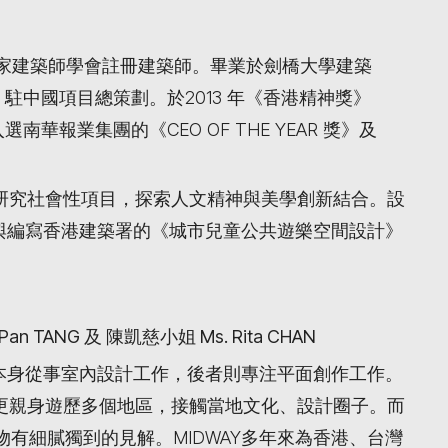
國皇家建築師學會註冊建築師。畢業於劍橋大學建築
)au 駐中國項目總策劃。於2013 年《香港精神獎》
南華報業集團的《CEO OF THE YEAR 獎》及
，專注研究社會性項目，探索人文精神與美學創新結合。設
參與編寫香港建築署的《城市兒童公共遊樂空間設計》
Pan TANG
及
陳凱慈小姐 Ms. Rita CHAN
A，前者本身從事室內設計工作，後者則專注平面創作工作。
本更親身遊歷多個地區，接觸當地文化、設計圈子。而
物有細膩獨到的見解。MIDWAY多年來為香港、台灣