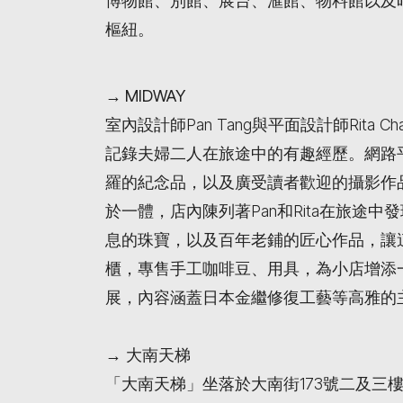
博物館、別館、展台、滙館、物料館以及
樞紐。
→ MIDWAY
室內設計師Pan Tang與平面設計師Rita
記錄夫婦二人在旅途中的有趣經歷。網路
羅的紀念品，以及廣受讀者歡迎的攝影作品和
於一體，店內陳列著Pan和Rita在旅途
息的珠寶，以及百年老鋪的匠心作品，讓
櫃，專售手工咖啡豆、用具，為小店增添一
展，內容涵蓋日本金繼修復工藝等高雅的
→
大南天梯
「大南天梯」坐落於大南街173號二及三