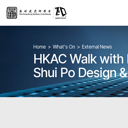
Home
What's On
External News
HKAC Walk with M
Shui Po Design &