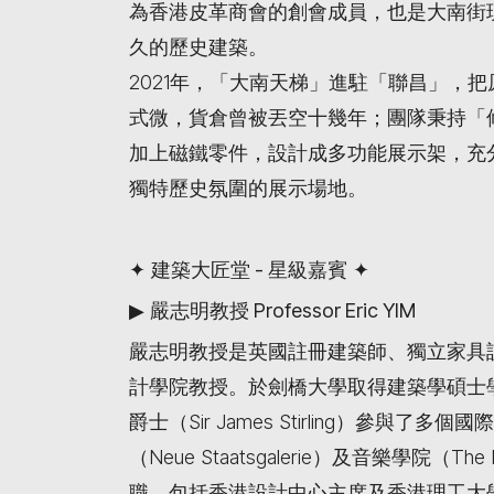
為香港皮革商會的創會成員，也是大南街
久的歷史建築。
2021年，「大南天梯」進駐「聯昌」，
式微，貨倉曾被丟空十幾年；團隊秉持「
加上磁鐵零件，設計成多功能展示架，充
獨特歷史氛圍的展示場地。
✦
建築大匠堂 -
星級嘉賓
✦
▶
嚴志明教授 Professor Eric YIM
嚴志明教授是英國註冊建築師、獨立家具
計學院教授。於劍橋大學取得建築學碩士
爵士（Sir James Stirling）參
（Neue Staatsgalerie）及音樂學院（The 
職，包括香港設計中心主席及香港理工大