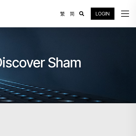
繁
简
LOGIN
 Discover Sham