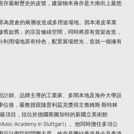
現存最耐歷史的皮號，建築物本身亦是大南街上最悠
把原為貨倉的兩層改造成多用途場地。因本港皮革業
修舊如舊」的宗旨修繕空間，同時將原有貨架改造，
分利用場地原有特色，配置展場燈光，造就一個擁有
設計師、品牌主導的工業家、多間本地及海外大學設
學位後，嚴教授跟隨普利茲克獎得主詹姆斯·斯特林
與了多個國際級項目，括位於德國斯圖加特的新國立美術館
Music Academy in Stuttgart）。他同時擔任多項公
學設計學院顧問團主席。他亦是團結香港基金及香港