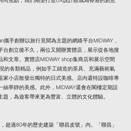
時尚焦點，我們期望打造DX設計館成為香港的創意
 Chan攜手創辦以旅行見聞為主題的網絡平台MIDWAY，
平台創立後不久，兩位又開辦實體店，展示從各地搜
文章。實體店MIDWAY shop集商店和展示空間
中發現的各類精品，例如手工鑄造的茶具、充滿藝術氣
這家小店散發出獨特的日式美感。店內還特設咖啡專
絲寧靜的美感。此外，MIDWAY還會在閣樓定期設
主題，為遊客帶來更為豐富、立體的文化體驗。
樓，超過80年的歷史建築「聯昌皮號」內。「聯昌」