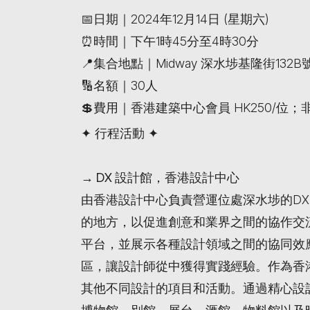
📅日期｜2024年12月14日 (星期六)
⏰時間｜下午1時45分至4時30分
📍集合地點｜Midway 深水埗基隆街132
🔢名額｜30人
💲費用｜香港建築中心會員 HK250/位；非會
✦ 行程活動 ✦
→ DX
設計館，香港設計中心
由香港設計中心負責營運位處深水埗的DX
的地方，以促進創意和業界之間的協作交
平台，並展示各種設計領域之間的協同效
區，讓設計師從中獲得實踐經驗。作為香
其他不同設計的項目和活動。通過精心設