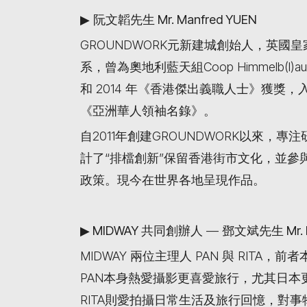
▶
阮文韜先生 Mr. Manfred YUEN
GROUNDWORK元新建城創始人，英
系，曾為奧地利藍天組Coop Himmelb(l
和 2014 年《香港傑出義職人士》獲獎，入選
《亞洲華人領袖名錄》。
自2011年創建GROUNDWORK以來
計了“排檔創新”保留香港街市文化，並
政策。現今在世界各地呈現作品。
▶
MIDWAY
共同創辦人
—
鄧文斌先生 Mr. 
MIDWAY 兩位主理人 PAN 與 RIT
PAN本身熱愛攝影更喜愛旅行，尤其日
RITA則愛拍攝日常生活及旅行回憶，對事