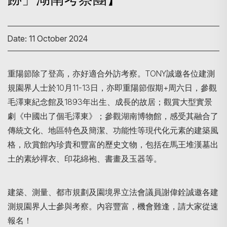
Date: 11 October 2024
重陽節除了登高，亦好適合外訪考察。TONY誠邀各位建測
規園界人士於10月11-13日，亦即重陽節假期+周六日，參觀
毛澤東紀念館及1893年出生、成長的故居；觀賞大型實景
劇《中國出了個毛澤東》；參觀湖南博物館，感受其融合了
傳統文化、地區特色及簡潔、功能性等現代化元素的建築風
格，欣賞館內珍貴和豐富的歷史文物，包括在馬王堆漢墓出
土的素紗禪衣、印花綿袍、書畫及玉器等。
建築、測量、都市規劃及園境界立法會議員謝偉銓誠邀各建
測規園界人士參與考察。內容豐富，機會難逢，請大家從速
報名！