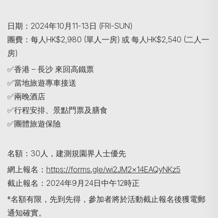
日期：2024年10月11-13日 (FRI-SUN)
團費：每人HK$2,980 (單人一房) 或 每人HK$2,540 (二人一
房)
✅香港 – 長沙 來回高鐵票
✅當地旅遊專車接送
Search
✅兩晚酒店
✅行程安排、景點門票及膳食
✅團體旅遊保險
名額：30人，建測規園界人士優先
網上報名：
https://forms.gle/wi2JM2x14EAQyNKz5
截止報名：2024年9月24日中午12時正
*名額有限，先到先得，參加者將於活動截止報名後獲電郵
通知確實。