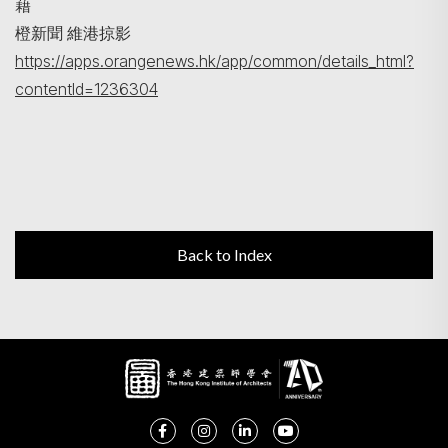
藉
橙新聞 維港掠影
https://apps.orangenews.hk/app/common/details_html?
contentId=1236304
Back to Index