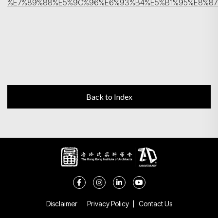
%E7%89%88%E5%9C%96%E6%93%B4%E5%B1%95%E8%8
Back to Index
Disclaimer
Privacy Policy
Contact Us