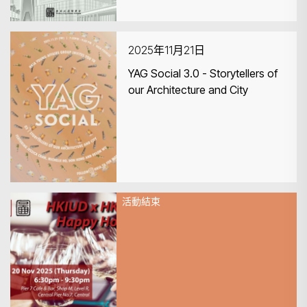
2025年11月21日
YAG Social 3.0 - Storytellers of
our Architecture and City
活動結束
2025年11月20日
HKIUD Happy Hour x HKIA at
Central Pier! (20 Nov 2025)