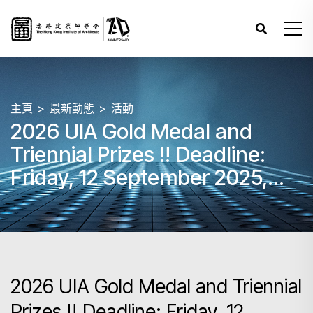
主頁
最新動態
活動
2026 UIA Gold Medal and
Triennial Prizes !! Deadline:
Friday, 12 September 2025,
6:00 PM (Hong Kong Time)
2026 UIA Gold Medal and Triennial
Prizes !! Deadline: Friday, 12