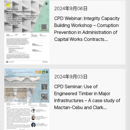
2024年9月06日
CPD Webinar: Integrity Capacity
Building Workshop – Corruption
Prevention in Administration of
搜尋
Capital Works Contracts
Adopting New Engineering
Contract (NEC) from an
Architect’s Perspective
2024年9月03日
CPD Seminar: Use of
Engineered Timber in Major
Infrastructures – A case study of
Mactan-Cebu and Clark
International Airport