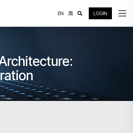
EN
简
LOGIN
rchitecture:
ration