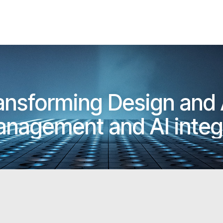
nsforming Design and A
anagement and AI integ