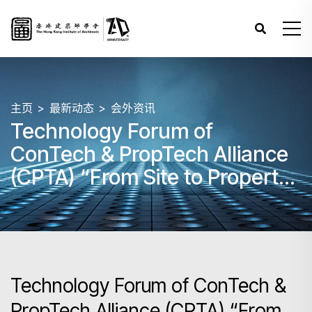
主页
最新动态
会外资讯
Technology Forum of
ConTech & PropTech Alliance
(CPTA) “From Site to Property:
Smart & Sustainable
Construction and
Management”
Technology Forum of ConTech &
PropTech Alliance (CPTA) “From