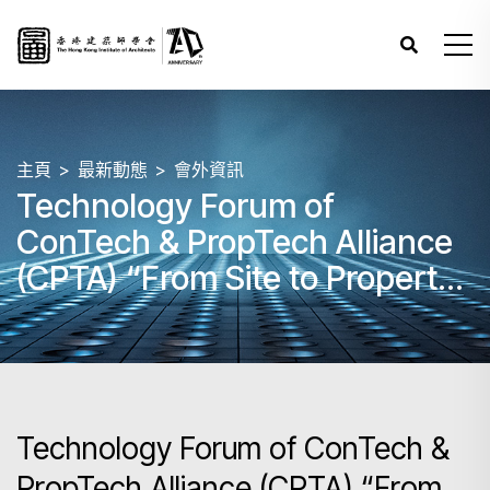
主頁
最新動態
會外資訊
Technology Forum of
ConTech & PropTech Alliance
(CPTA) “From Site to Property:
Smart & Sustainable
Construction and
Management”
Technology Forum of ConTech &
PropTech Alliance (CPTA) “From