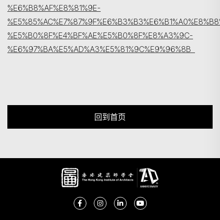
%E6%B8%AF%E8%81%9E-
%E5%85%AC%E7%87%9F%E6%B3%B3%E6%B1%A0%E8%B8
%E5%B0%8F%E4%BF%AE%E5%B0%8F%E8%A3%9C-
%E6%97%BA%E5%AD%A3%E5%81%9C%E9%96%8B
回到首页