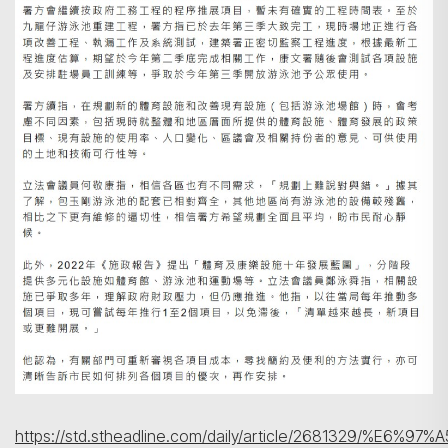
https://std.stheadline.com/daily/article/2681329/%E6%9