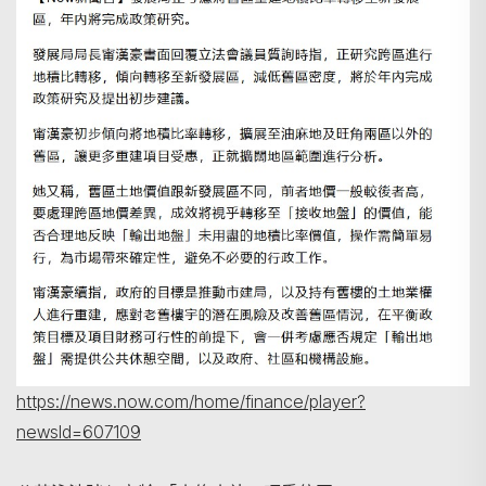
https://news.now.com/home/finance/player?
newsId=607109