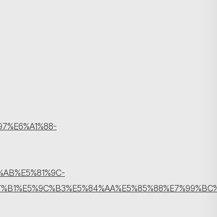
搜寻
%97%E6%A1%88-
%AB%E5%81%9C-
%B1%E5%9C%B3%E5%84%AA%E5%85%88%E7%99%BC%