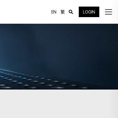
EN
繁
LOGIN