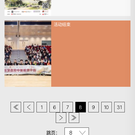
活动结束
2026年1月24日
参观香港中医医院及政府中药检
测中心 | 跨学会联合活动圆满结
束
1
6
7
8
9
10
31
跳页：