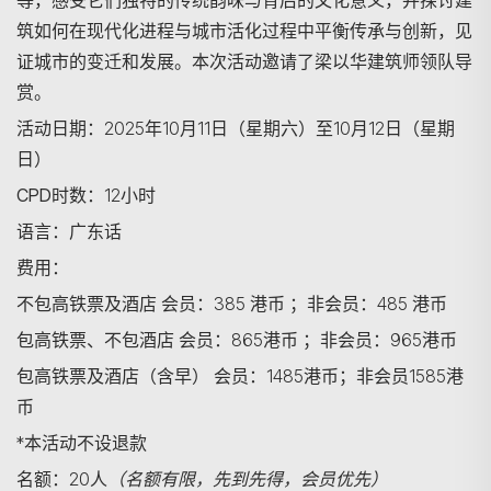
等，感受它们独特的传统韵味与背后的文化意义，并探讨建
筑如何在现代化进程与城市活化过程中平衡传承与创新，见
证城市的变迁和发展。本次活动邀请了梁以华建筑师领队导
赏。
活动日期：
2025年10月11日（星期六）至10月12日（星期
日）
CPD
时数：
12小时
语言：
广东话
费用：
不包高铁票及酒店 会员：385 港币 ；非会员：485 港币
包高铁票、不包酒店 会员：865港币 ；非会员：965港币
包高铁票及酒店（含早） 会员：1485港币；非会员1585港
币
*本活动不设退款
名额：
20人
（名额有限，先到先得，会员优先）