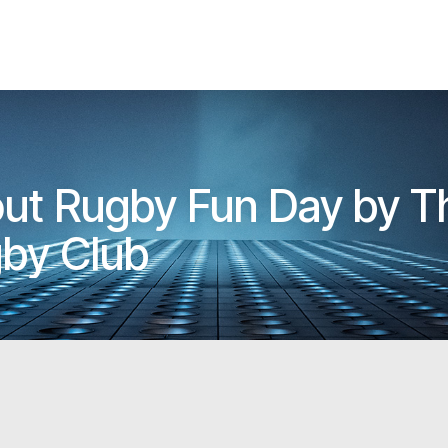
y out Rugby Fun Day by
gby Club