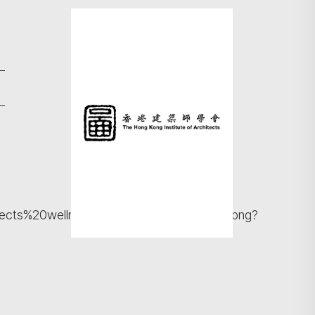
搜寻
tects%20wellness%20poster%202026_Chi.png?