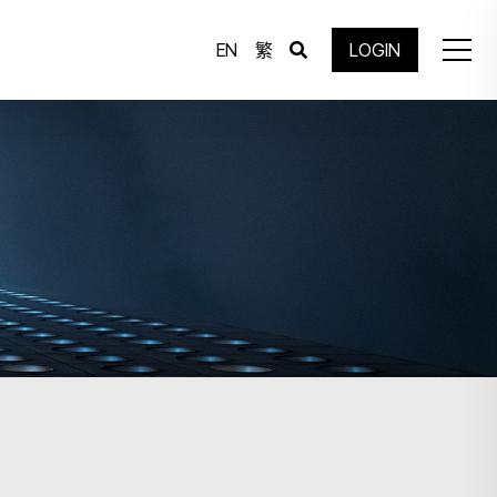
EN
繁
LOGIN