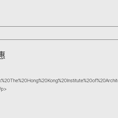
惠
E%20x%20The%20Hong%20Kong%20Institute%20of%20Archi
</p>