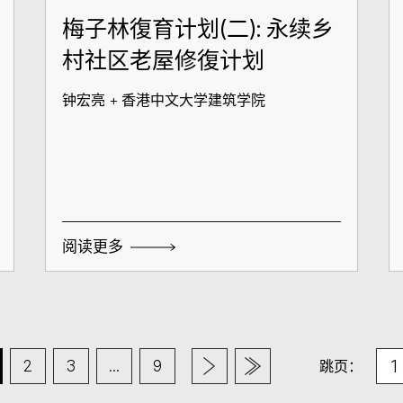
梅子林復育计划(二): 永续乡
村社区老屋修復计划
钟宏亮 + 香港中文大学建筑学院
阅读更多
2
3
...
9
跳页：