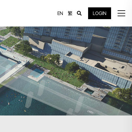
EN
繁
LOGIN