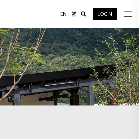
EN
繁
LOGIN