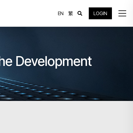
EN
繁
LOGIN
the Development