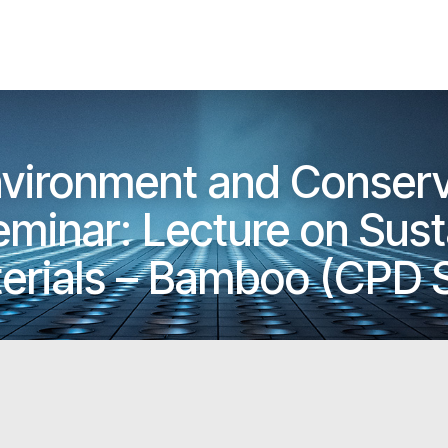
vironment and Conserv
eminar: Lecture on Sust
terials – Bamboo (CPD 