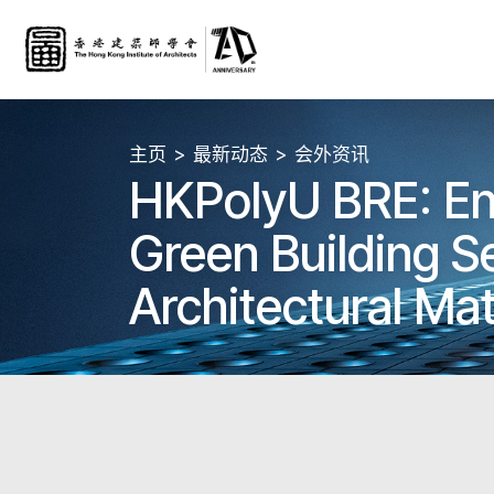
主页
最新动态
会外资讯
HKPolyU BRE: En
Green Building S
Architectural Ma