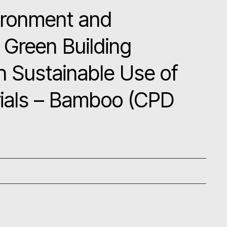
ironment and
 Green Building
n Sustainable Use of
rials – Bamboo (CPD