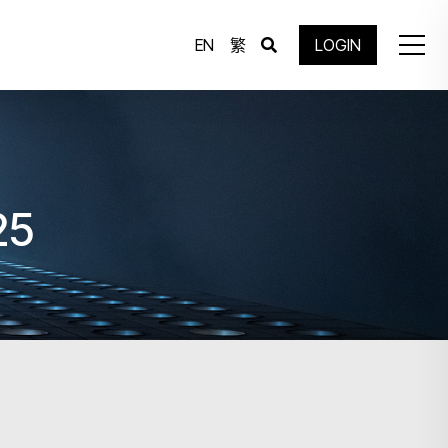
EN
繁
LOGIN
25