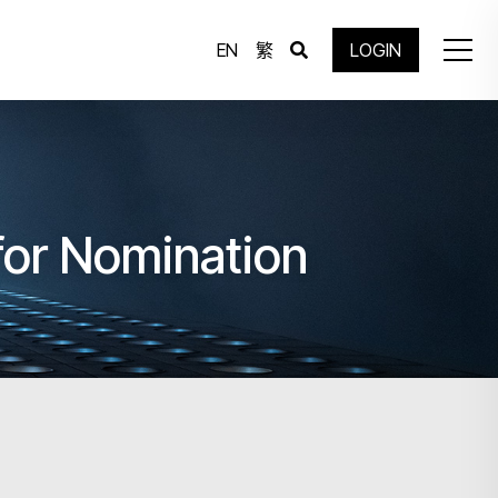
EN
繁
LOGIN
for Nomination