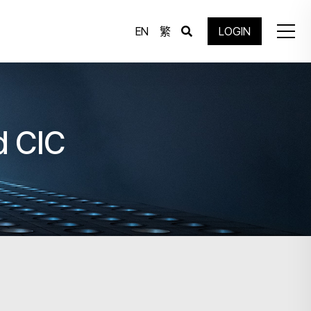
EN
繁
LOGIN
d CIC