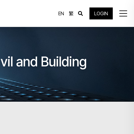
EN
繁
LOGIN
vil and Building