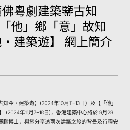
廣佛粵劇建築鑒古知
「他」鄉「意」故知
他・建築遊】 網上簡介
古知今・建築遊】
(2024年10月11–13日）及
【「他」
】
(2024年11月7–18日)，香港建築中心將於 9月28
展鵬博士，與您分享這兩次建築之旅的背景及行程安