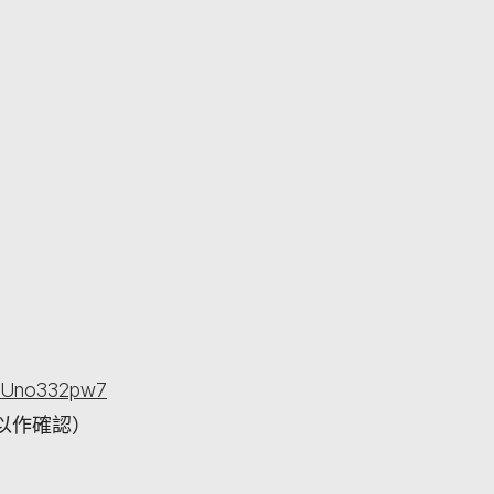
kUUno332pw7
以作確認）