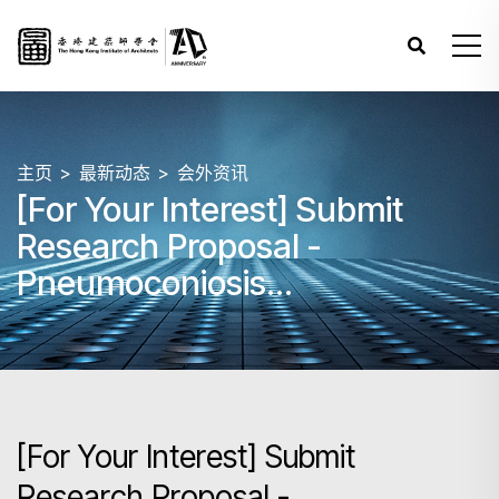
主页
最新动态
会外资讯
[For Your Interest] Submit
Research Proposal -
Pneumoconiosis
Compensation Fund Board
[For Your Interest] Submit
Research Proposal -