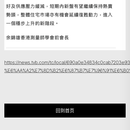
https://news.tvb.com/tc/local/690a0e34834c0cab
%E6%AA%A2%E7%8D%B2%E6%87%B7%E7%96%91%E6%B0
回到首页