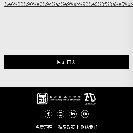
%e6%88%90%e6%9c%ac%e9%ab%98%e5%8f%8a%e5%bb
回到首页
免责声明
私隐政策
联络我们