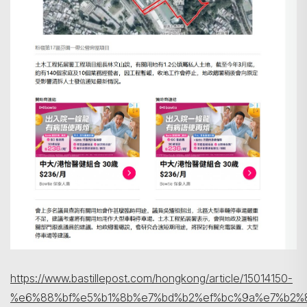
https://www.bastillepost.com/hongkong/article/15014150-
%e6%88%bf%e5%b1%8b%e7%bd%b2%ef%bc%9a%e7%b2%