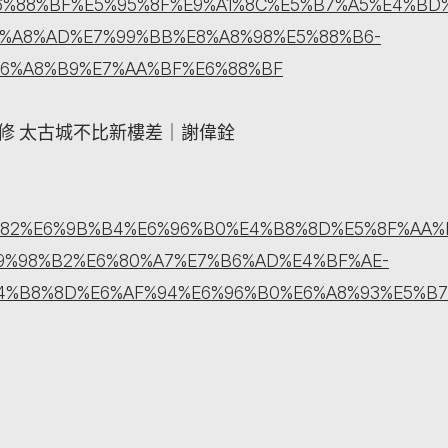
6%88%BF%E5%95%8F%E9%A1%8C%E5%B7%A5%E4%B
8%A8%AD%E7%99%BB%E8%A8%98%E5%88%B6-
E6%A8%B9%E7%AA%BF%E6%88%BF
修 太古城不比新樓差｜謝偉銓
B8%82%E6%9B%B4%E6%96%B0%E4%B8%8D%E5%8F%AA
9%98%B2%E6%80%A7%E7%B6%AD%E4%BF%AE-
4%B8%8D%E6%AF%94%E6%96%B0%E6%A8%93%E5%B7