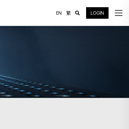
EN
繁
LOGIN