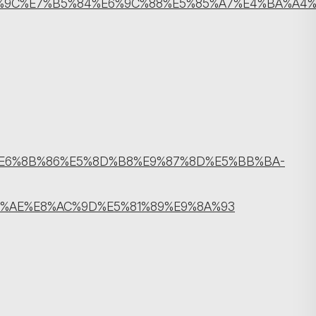
D%9C%E7%B5%84%E6%9C%88%E5%85%A7%E4%BA%A4
%E6%8B%86%E5%8D%B8%E9%87%8D%E5%BB%BA-
%AE%E8%AC%9D%E5%81%89%E9%8A%93