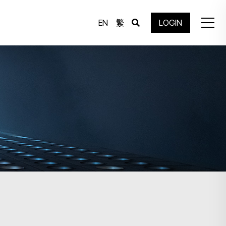
EN
繁
LOGIN