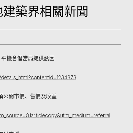
本地建築界相關新聞
 平機會倡當局提供誘因
details_html?contentId=1234873
：須公開市價、售價及收益
tm_source=01articlecopy&utm_medium=referral