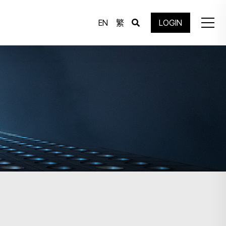
EN
繁
LOGIN