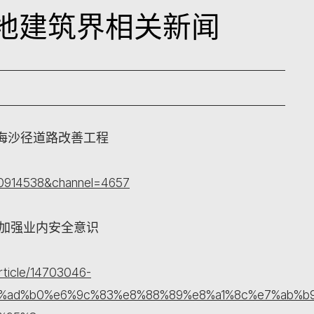
日本地建筑界相关新闻
海沙径道路改善工程
100914538&channel=4657
 加强业内安全意识
rticle/14703046-
%ad%b0%e6%9c%83%e8%88%89%e8%a1%8c%e7%ab%b