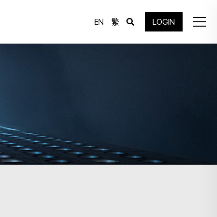
EN
繁
LOGIN