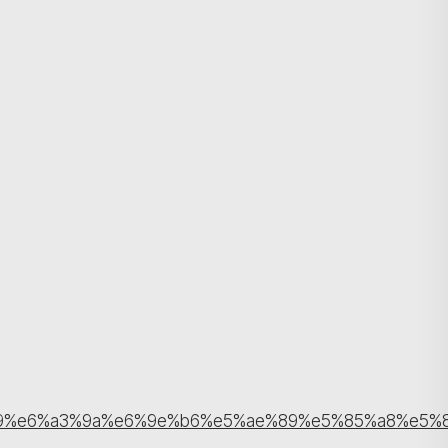
搜寻
9%e6%a3%9a%e6%9e%b6%e5%ae%89%e5%85%a8%e5%