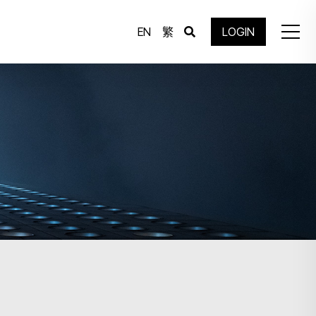
EN
繁
LOGIN