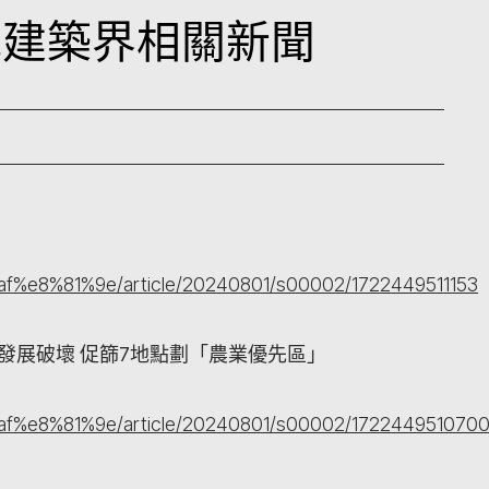
本地建築界相關新聞
af%e8%81%9e/article/20240801/s00002/1722449511153
憂發展破壞 促篩7地點劃「農業優先區」
af%e8%81%9e/article/20240801/s00002/172244951070