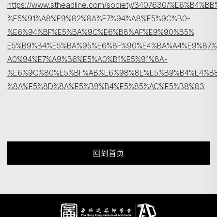
https://www.stheadline.com/society/3407630/%E6%
%E5%91%A8%E9%82%8A%E7%94%A8%E5%9C%B0-
%E6%94%BF%E5%BA%9C%E6%B8%AF%E9%90%B5%
E5%B9%B4%E5%BA%95%E6%8F%90%E4%BA%A4%E9%87
A0%94%E7%A9%B6%E5%A0%B1%E5%91%8A-
%E6%9C%80%E5%BF%AB%E6%98%8E%E5%B9%B4%E4%B
%8A%E5%8D%8A%E5%B9%B4%E5%85%AC%E5%B8%83
回到首页