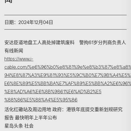
日期：2024年12月04日
安达臣道地盘工人高处掉建筑废料 警拘61岁分判商负责人
有线新闻
https://www.i-
cable.com/%e6%96%b0%e8%81%9e%e8%b3%87%e8%a8%
94%E8%87%A3%E9%81%93%E5%9C%B0%E7%9B%A4%E5
E6%8E%89%E5%BB%BA%E7%AF%89%E5%BB%A2%E6%96%
搜寻
%E8%AD%A6%E6%8B%9861%E6%AD%B2%E5
%88%86%E5%88%A4%E5%95%86
活化红磡站及周边用地 政府：港铁年底提交重新划规研究
报告 最快明年上半年公布
星岛头条 社会