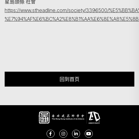
星島頭條 社會
https://www.stheadline.com/society/3396500/
%E7%94%AF%E6%BC%A2%E8%B1%AA%E6%8E%A8%E5%8
回到首页