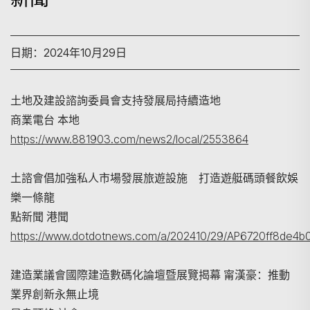
日期：2024年10月29日
土地及建設諮詢委員會支持發展局持續造地
商業電台 本地
https://www.881903.com/news2/local/2553864
土諮會倡加強私人市場發展旅遊設施 打造遊艇碼頭餐飲娛
搜寻
樂一條龍
點新聞 港聞
https://www.dotdotnews.com/a/202410/29/AP6720ff8de4b
建造業議會國際建造數碼化論壇暨展覽揭幕 甯漢豪：推動
業界創新永無止境