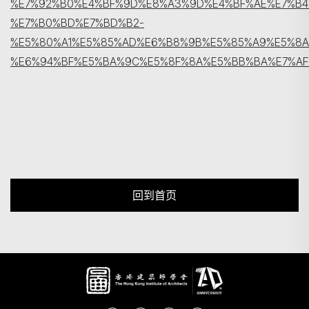
%E7%92%B0%E4%BF%9D%E8%A3%9D%E4%BF%AE%E7%B4
%E7%B0%BD%E7%BD%B2-
%E5%80%A1%E5%85%AD%E6%B8%9B%E5%85%A9%E5%8A
%E6%94%BF%E5%BA%9C%E5%8F%8A%E5%BB%BA%E7%AF
回到首页