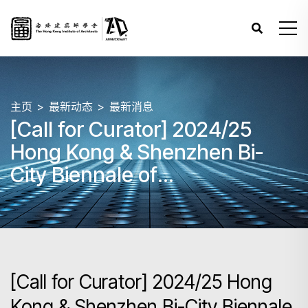
主页
最新动态
最新消息
[Call for Curator] 2024/25
Hong Kong & Shenzhen Bi-
City Biennale of
Urbanism\Architecture
(UABB2024)
[Call for Curator] 2024/25 Hong
Kong & Shenzhen Bi-City Biennale