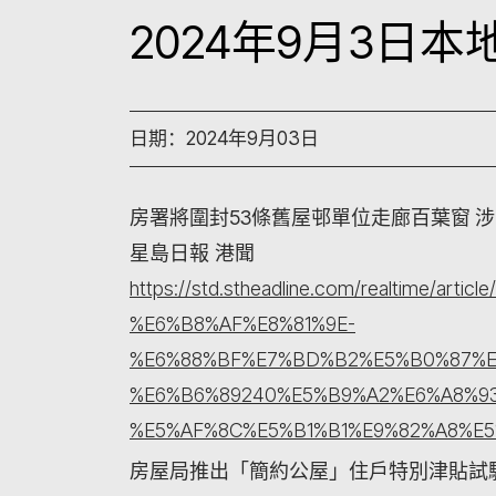
2024年9月3日
日期：2024年9月03日
房署將圍封53條舊屋邨單位走廊百葉窗 涉
星島日報 港聞
https://std.stheadline.com/realtime/ar
%E6%B8%AF%E8%81%9E-
%E6%88%BF%E7%BD%B2%E5%B0%87%E
%E6%B6%89240%E5%B9%A2%E6%A8%9
%E5%AF%8C%E5%B1%B1%E9%82%A8%E5
房屋局推出「簡約公屋」住戶特別津貼試