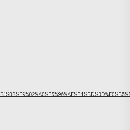
搜寻
B1%8B%E9%82%A8%E5%96%AE%E4%BD%8D%E8%B5%B