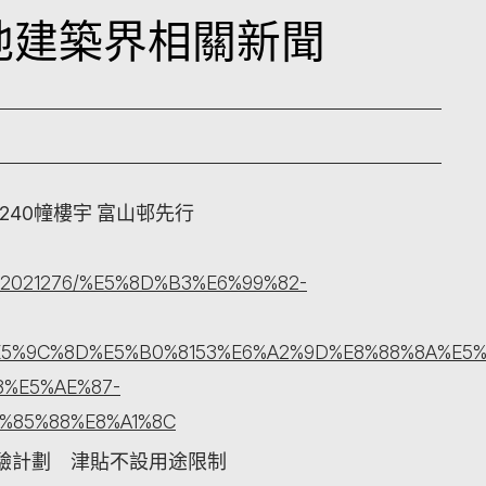
本地建築界相關新聞
240幢樓宇 富山邨先行
ticle/2021276/%E5%8D%B3%E6%99%82-
5%9C%8D%E5%B0%8153%E6%A2%9D%E8%88%8A%E5%
3%E5%AE%87-
%85%88%E8%A1%8C
驗計劃 津貼不設用途限制