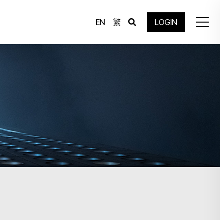
EN
繁
LOGIN