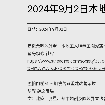
2024年9月2日
日期：2024年9月02日
建造業輸入外勞︱本地工人呻無工開減薪
星島頭條 社會
https://www.stheadline.com/soc
%E6%A5%AD%E7%95%8C%E5%89%96%E
強拍門檻降 冀加快舊區重建改善環境
明報 銓之廣場
文：建築、測量、都市規劃及園境界立法