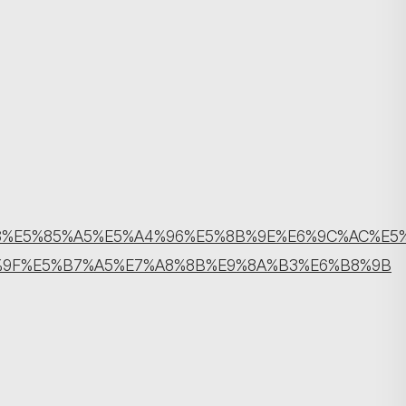
搜寻
8%BC%B8%E5%85%A5%E5%A4%96%E5%8B%9E%E6%9C%A
%9F%E5%B7%A5%E7%A8%8B%E9%8A%B3%E6%B8%9B