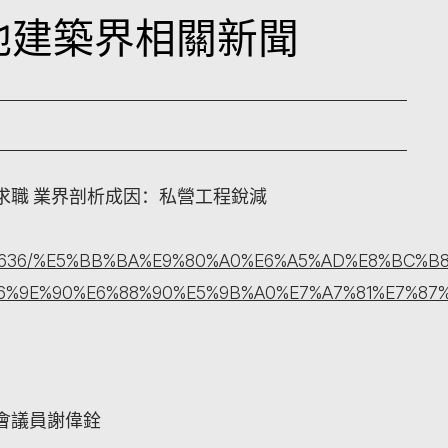
本地建築界相關新聞
求職 業界剖析成因：私營工程銳減
iety/3378636/%E5%BB%BA%E9%80%A0%E6%A5%AD%E
6%9E%90%E6%88%90%E5%9B%A0%E7%A7%81%E7%87
會議員謝偉銓