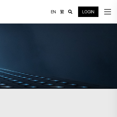
EN
繁
LOGIN